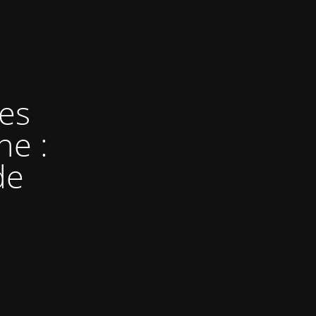
les
ne :
de